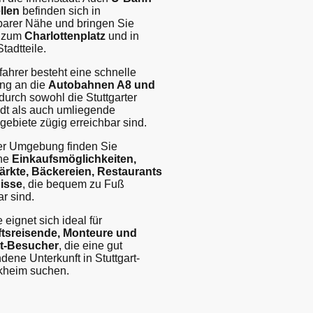
llen
befinden sich in
barer Nähe und bringen Sie
 zum
Charlottenplatz
und in
tadtteile.
fahrer besteht eine schnelle
ng an die
Autobahnen A8 und
durch sowohl die Stuttgarter
dt als auch umliegende
egebiete zügig erreichbar sind.
ter Umgebung finden Sie
che
Einkaufsmöglichkeiten,
rkte, Bäckereien, Restaurants
isse
, die bequem zu Fuß
ar sind.
 eignet sich ideal für
tsreisende, Monteure und
rt-Besucher
, die eine gut
ene Unterkunft in Stuttgart-
rkheim suchen.