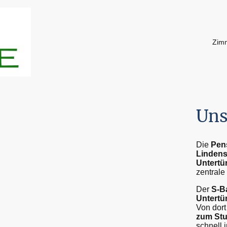
Zim
Uns
Die
Pen
Lindens
Unter­t
zentrale
Der
S-B
Untertü
Von dort
zum Stu
schnell 