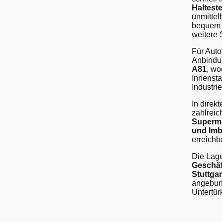
Halteste
unmittel
bequem
weitere S
Für Auto
Anbindu
A81
, wo
Innensta
Industri
In direk
zahlrei
Supermä
und Imb
erreichb
Die Lage
Geschäf
Stuttga
angebund
Unter­tü